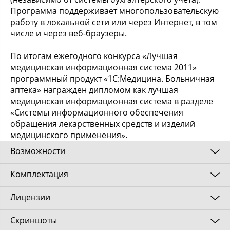
Программа поддерживает многопользовательскую
работу в локальной сети или через Интернет, в том
числе и через веб-браузеры.
По итогам ежегодного конкурса «Лучшая
медицинская информационная система 2011»
программный продукт «1С:Медицина. Больничная
аптека» награжден дипломом как лучшая
медицинская информационная система в разделе
«Системы информационного обеспечения
обращения лекарственных средств и изделий
медицинского применения».
Возможности
Комплектация
В программе реализован универсальный подход
для учета товарно-материальных ценностей
Лицензии
разного вида: медикаментов, расходных
Основная поставка программного продукта
медицинских материалов, других материалов. Для
"1С:Медицина. Больничная аптека" включает в
Скриншоты
учета лекарственных препаратов предусмотрены
себя:
Клиентские лицензии (дополнительные