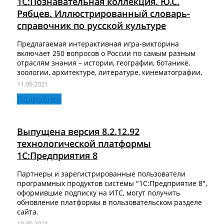
1С:Познавательная коллекция. Ю.С.
переходе из другого сервиса;
Рябцев. Иллюстрированный словарь-
ЦЕНОВЫЕ ЗОНЫ
3900
справочник по русской культуре
автоматизированная диагностика
4900
предупреждает проблемы в работе сервиса;
Предлагаемая интерактивная игра-викторина
5900
федеральная круглосуточная техническая
включает 250 вопросов о России по самым разным
поддержка пользователей
отраслям знания – истории, географии, ботанике,
От 3 до 5 организаций
зоологии, архитектуре, литературе, кинематографии.
25%
Сервис обеспечивает удобный способ установки
11.09.2021
криптосредств и подключения к сервису прямо на
Подробнее
ЮЛ
рабочем месте, из привычного интерфейса
программ 1С с помощью "Мастера подключения".
2925
В стоимость сервиса включено предоставление
Выпущена версия 8.2.12.92
3675
электронной подписи, СКЗИ VipNet CSP,
технологической платформы
возможность произвести внеплановую смену
1С:Предприятия 8
4425
электронной подписи неограниченное количество
раз. Смена сертификата выполняется без
Партнеры и зарегистрированные пользователи
посещения офиса оператора. Одновременно с
ИП
программных продуктов системы "1С:Предприятие 8",
оформившие подписку на ИТС, могут получить
сертификатом можно заказать лицензию на СКЗИ
1125
обновление платформы в пользовательском разделе
КриптоПро CSP.
сайта.
Онлайн "Личный кабинет" позволяет отслеживать
1350
10.09.2021