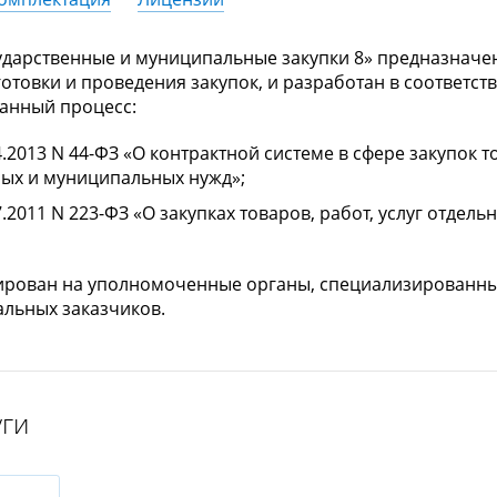
ударственные и муниципальные закупки 8» предназначе
отовки и проведения закупок, и разработан в соответс
анный процесс:
2013 N 44-ФЗ «О контрактной системе в сфере закупок то
ых и муниципальных нужд»;
.2011 N 223-ФЗ «О закупках товаров, работ, услуг отде
рован на уполномоченные органы, специализированные
льных заказчиков.
дарственные и муниципальные закупки 8» обеспечивает
ударственные и муниципальные закупки 8» включает те
тельные многопользовательские лицензии) в «1С:Предп
а на закупку товаров, работ и услуг. Программа предна
ное решение (конфигурацию) «Государственные и муниц
с произвольным числом основных поставок, поэтому дл
уги
 рабочих местах требуется приобрести лишь основную 
альных учреждениях разного уровня, закупочная деяте
спечивается независимая масштабируемость по функци
ьным законом 44-ФЗ:
м.