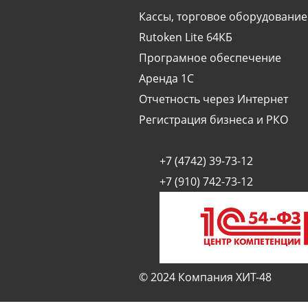
информации позволят снизить 
Кассы, торговое оборудование
это, в свою очередь, снизит с
Серверная лицензия
Rutoken Lite 64КБ
Применение программы «1С:Го
Програмное обеспечение
формирования документации и
Аренда 1С
законодательства.
Аппаратные (USB)
Отчетность через Интернет
Лицензия на сервер (USB)
Регистрация бизнеса и РКО
Лицензия на сервер (x86-64)
+7 (4742) 39-73-12
+7 (910) 742-73-12
© 2024 Компания ХИТ-48