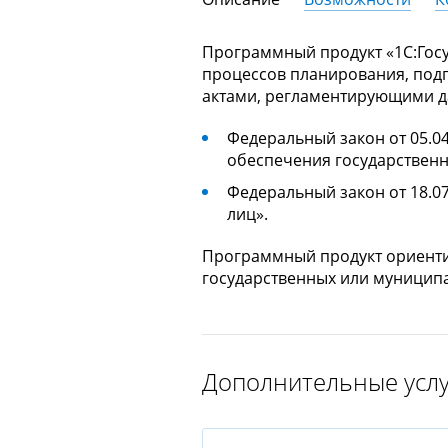
Программный продукт «1С:Гос
процессов планирования, подг
актами, регламентирующими д
Федеральный закон от 05.04.
обеспечения государственн
Федеральный закон от 18.07
лиц».
Программный продукт ориенти
государственных или муниципа
Программный продукт «1С:Госу
Программный продукт «1С:Гос
Клиентские лицензии (дополни
подготовки и размещения заказ
«1С:Предприятие 8» и приклад
пользователю право работать 
Дополнительные усл
прикладных решений на тех же
государственных и муницип
конфигурацию. Тем самым обе
регламентируется Федерал
по клиентским рабочим места