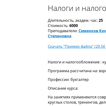
Налоги и налог
Длительность, академ. час:
25
Стоимость:
6000
Преподаватели:
Семенков Ко
Степановна
Скачать "Пример файла"
(20.56
Налоги и налогообложение
: к
Программа рассчитана на:
взр
Профессии:
бухгалтер
Описание курса:
На занятиях применяются совр
круглых столов, тренингов, де