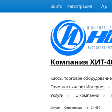
Размер шрифта
Войти
Регистрация
Компания ХИТ-4
Кассы, торговое оборудование
Отчетность через Интернет
Услуги
О компании
Услуги
Сопровождение 1С (ИТС)