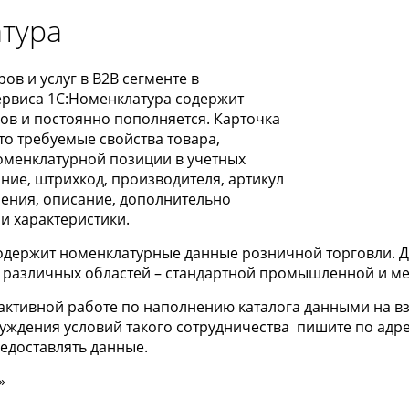
тура
ов и услуг в B2B сегменте в
сервиса 1С:Номенклатура содержит
ров и постоянно пополняется. Карточка
то требуемые свойства товара,
оменклатурной позиции в учетных
ание, штрихкод, производителя, артикул
ения, описание, дополнительно
и характеристики.
одержит номенклатурные данные розничной торговли. Д
з различных областей – стандартной промышленной и м
активной работе по наполнению каталога данными на в
уждения условий такого сотрудничества пишите по адр
редоставлять данные.
»