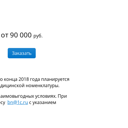
от 90 000
руб.
Заказать
о конца 2018 года планируется
едицинской номенклатуры.
заимовыгодных условиях. При
есу
bn@1c.ru
c указанием