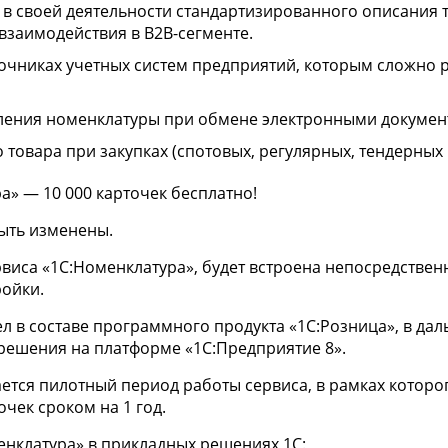
 своей деятельности стандартизированного описания то
взаимодействия в B2B-сегменте.
очниках учетных систем предприятий, которым сложно
ления номенклатуры при обмене электронными документ
товара при закупках (спотовых, регулярных, тендерных 
» — 10 000 карточек бесплатно!
ыть изменены.
иса «1C:Номенклатура», будет встроена непосредствен
ройки.
л в составе программного продукта «1С:Розница», в да
 решения на платформе «1С:Предприятие 8».
тся пилотный период работы сервиса, в рамках которо
очек сроком на 1 год.
нклатура» в прикладных решениях 1С: