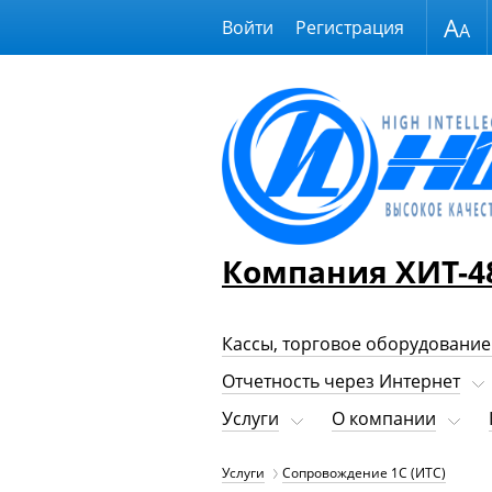
Размер шрифта
Войти
Регистрация
Компания ХИТ-4
Кассы, торговое оборудование
Отчетность через Интернет
Услуги
О компании
Услуги
Сопровождение 1С (ИТС)