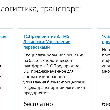
 логистика, транспорт
ние
1С:Предприятие 8. TMS
1С:
Логистика. Управление
пре
перевозками
Инн
Специализированное решение
пос
на базе технологической
инф
в
платформы "1С:Предприятие
упр
8.2" предназначенное для
мно
и
автоматизированного
управления бизнес-процессами
и
отдела транспортной логистики
предприятия.
бесплатно
бе