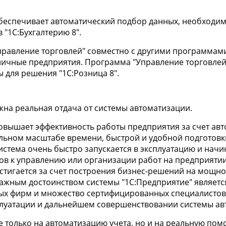
обеспечивает автоматический подбор данных, необходим
в "1С:Бухгалтерию 8".
равление торговлей" совместно с другими программам
ничные предприятия. Программа "Управление торговлей
 для решения "1С:Розница 8".
на реальная отдача от системы автоматизации.
повышает эффективность работы предприятия за счет ав
альном масштабе времени, быстрой и удобной подготов
стема очень быстро запускается в эксплуатацию и начин
в к управлению или организации работ на предприятии
достигается за счет построения бизнес-решений на мощ
ажным достоинством системы "1С:Предприятие" являетс
ых фирм и множество сертифицированных специалистов
плуатации и дальнейшем совершенствовании системы ав
 только на автоматизацию учета, но и на реальную по