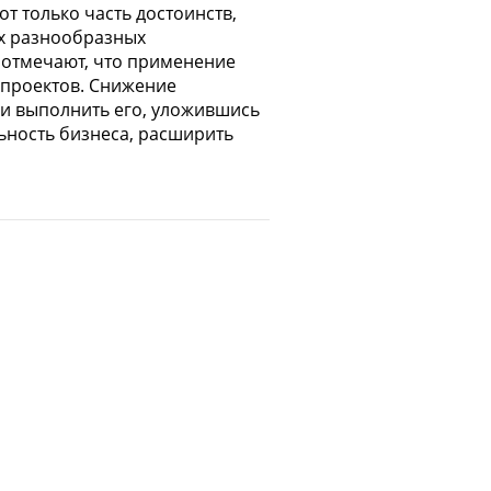
т только часть достоинств,
х разнообразных
 отмечают, что применение
 проектов. Снижение
и выполнить его, уложившись
ьность бизнеса, расширить
кого учета, анализа и
риятии 8» предоставляют
современным торговым
я использования новых
поставку, включающую новую
оналу прикладных решений и