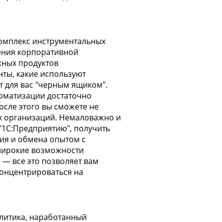
омплекс инструментальных
ения корпоративной
жных продуктов
нты, какие используют
т для вас "черным ящиком".
томатизации достаточно
сле этого вы сможете не
их организаций. Немаловажно и
"1С:Предприятию", получить
ия и обмена опытом с
 широкие возможности
— все это позволяет вам
концентрироваться на
олитика, наработанный