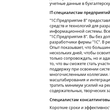
учетные данные в бухгалтерску
IT-специалистам предприяти
"1С:Предприятие 8" предоста
средств и технологий для раз
информационной системы. Все 
"1С:Предприятия 8". Вы без до
разработчики фирмы "1С". В ре
Опыт показывает, что большин
нескольких дней, чтобы освои
только сопровождать, но и ад
то, что вы сможете стать уча
поддержку при освоении сист
многочисленными коллегами. Р
масштабирования и интеграции
тратить минимум усилий на ре
содержательных, творческих з
Специалистам консалтинговы
Короткие сроки и эффективнос