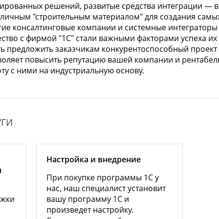
ированных решений, развитые средства интеграции — во
тличным "строительным материалом" для создания самы
ие консалтинговые компании и системные интеграторы
ество с фирмой "1С" стали важными факторами успеха их
ь предложить заказчикам конкурентоспособный проект 
озволяет повысить репутацию вашей компании и рентабел
оту с ними на индустриальную основу.
е автоматизировать задачи оперативного и управленчес
тельные многопользовательские лицензии) в «1С:Предп
ций, обеспечивая тем самым эффективное управление 
с произвольным числом основных поставок, поэтому дл
уги
 рабочих местах требуется приобрести лишь основную 
спечивается независимая масштабируемость по функци
м.
Настройка и внедрение
я
При покупке программы 1С у
нас, наш специалист установит
ржки
вашу программу 1С и
Аппаратная (USB)
произведет настройку.