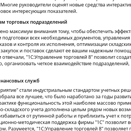
. Многие руководители оценят новые средства интеракти
овок интересующих показателей.
ам торговых подразделений
лено максимум внимания тому, чтобы обеспечить эффек
 подготовки всех необходимых документов, управления
азов и контроля их исполнения, оптимизации складских
 закупок и поставок сделают ее вашим надежным помощ
 отвечали, "1С:Управление торговлей 8" позволит созд
, организовать четкое взаимодействие подразделений,
инансовых служб
риятие" стали индустриальным стандартом учетных ре
обрала все лучшее, что было наработано за годы разви
актике функциональность этой наиболее массово приме
о-складского учета дополнена целым рядом новых возм
избавиться от рутинной работы и приблизить учет к пот
ионно-методическая поддержка фирмы "1С" позволит вес
м. Разумеется, "1С:Управление торговлей 8" позволяет