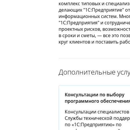
комплекс типовых и специализ
делающих "1С:Предприятие" о
информационных систем. Мног
"1С:Предприятия" и сотруднич
проектных рисков, возможност
в сроки и сметы, — все это п
круг клиентов и поставить раб
Решение позволяет в комплекс
Клиентские лицензии (дополни
планирования торговых опера
пользователю право работать 
Дополнительные усл
предприятием.
прикладных решений на тех же
конфигурацию. Тем самым обе
по клиентским рабочим места
Клиентская лицензия
Консультации по выбору
программного обеспечени
Консультации специалистов
Службы технической подде
Программная
по «1С:Предприятию» по