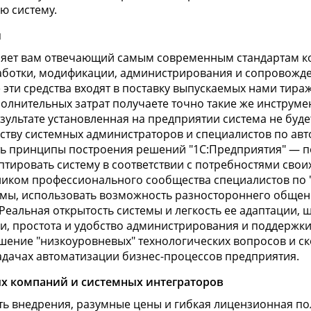
ю систему.
й
вляет вам отвечающий самым современным стандартам к
работки, модификации, администрирования и сопровожд
эти средства входят в поставку выпускаемых нами тира
полнительных затрат получаете точно такие же инструме
зультате установленная на предприятии система не буде
ству системных администраторов и специалистов по ав
ть принципы построения решений "1С:Предприятия" — по
аптировать систему в соответствии с потребностями сво
стником профессионального сообщества специалистов по 
емы, использовать возможность разностороннего общен
еальная открытость системы и легкость ее адаптации,
, простота и удобство администрирования и поддержки 
шение "низкоуровневых" технологических вопросов и с
адачах автоматизации бизнес-процессов предприятия.
х компаний и системных интеграторов
ть внедрения, разумные цены и гибкая лицензионная п