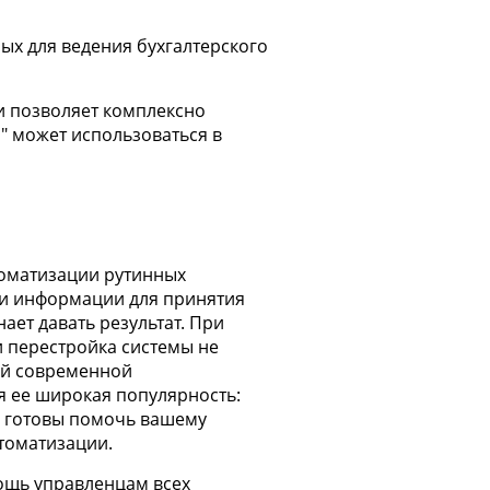
ых для ведения бухгалтерского
и позволяет комплексно
" может использоваться в
томатизации рутинных
ки информации для принятия
ает давать результат. При
 перестройка системы не
ной современной
я ее широкая популярность:
 готовы помочь вашему
томатизации.
мощь управленцам всех