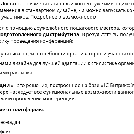
 Достаточно изменить типовый контент уже имеющихся н
енения в стандартном дизайне, - и можно запускать ко
 участников. Подробнее о возможностях
ся с помощью дружелюбного пошагового мастера, котор
подготовленного дистрибутива.
В результате вы полу
ику проведения конференций:
а, учитывающей потребности организаторов и участнико
ми дизайна для лучшей адаптации к стилистике орган
ами рассылки.
нции
» - это решение, построенное на базе «1С-Битрикс:
мере наследует все функциональные возможности данного
адачи проведения конференций.
ые от платформы:
ес-задач
рфейс