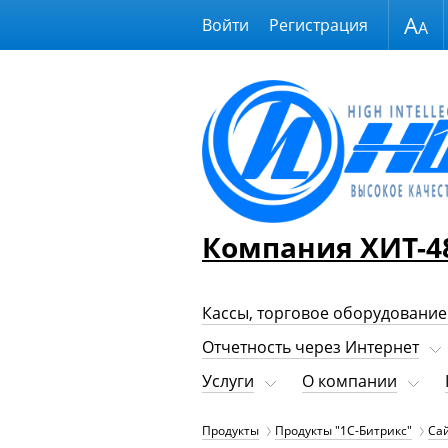
Размер шрифта
Войти
Регистрация
Компания ХИТ-4
Кассы, торговое оборудование
Отчетность через Интернет
Услуги
О компании
Продукты
Продукты "1С-Битрикс"
Са