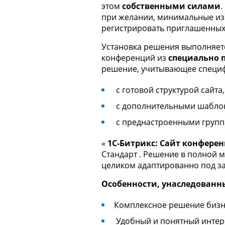
этом
собственными силами
.
при желании, минимальные изм
регистрировать приглашенных
Установка решения выполняет
конференций из
специально 
решение, учитывающее специф
с готовой структурой сайт
с дополнительными шаблона
с преднастроенными групп
«
1C-Битрикс: Сайт конфере
Стандарт . Решение в полной 
целиком адаптированно под з
Особенности, унаследованн
Комплексное решение бизн
Удобный и понятный инте