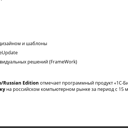
дизайном и шаблоны
teUpdate
ивидуальных решений (FrameWork)
/Russian Edition
отмечает программный продукт «1С-Би
ку
на российском компьютерном рынке за период с 15 мар
из коробки
а