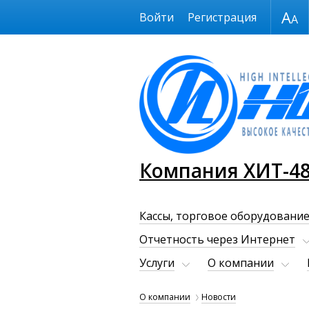
Размер шрифта
Войти
Регистрация
Компания ХИТ-4
Кассы, торговое оборудование
Отчетность через Интернет
Услуги
О компании
О компании
Новости