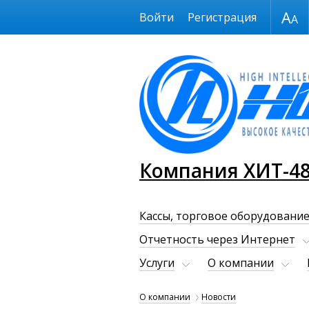
Размер шрифта
Войти
Регистрация
Компания ХИТ-4
Кассы, торговое оборудование
Отчетность через Интернет
Услуги
О компании
О компании
Новости