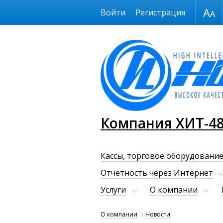
Размер шрифта
Войти
Регистрация
Компания ХИТ-4
Кассы, торговое оборудование
Отчетность через Интернет
Услуги
О компании
О компании
Новости