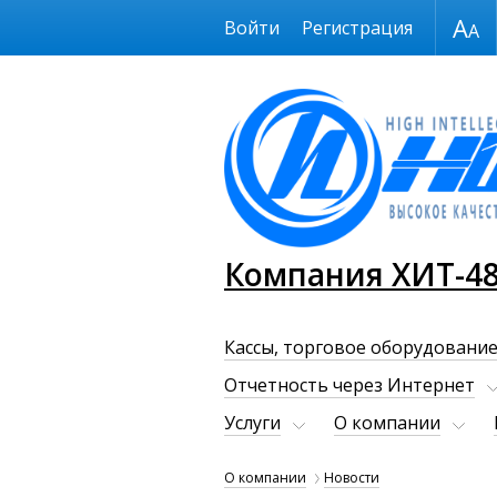
Размер шрифта
Войти
Регистрация
Компания ХИТ-4
Кассы, торговое оборудование
Отчетность через Интернет
Услуги
О компании
О компании
Новости