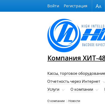
Размер шрифта
Войти
Регистрация
Компания ХИТ-4
Кассы, торговое оборудование
Отчетность через Интернет
Услуги
О компании
О компании
Новости