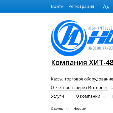
Размер шрифта
Войти
Регистрация
Компания ХИТ-4
Кассы, торговое оборудование
Отчетность через Интернет
Услуги
О компании
О компании
Новости