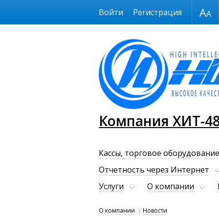
Размер шрифта
Войти
Регистрация
Компания ХИТ-4
Кассы, торговое оборудование
Отчетность через Интернет
Услуги
О компании
О компании
Новости