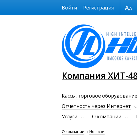
Размер шрифта
Войти
Регистрация
Компания ХИТ-4
Кассы, торговое оборудование
Отчетность через Интернет
Услуги
О компании
О компании
Новости