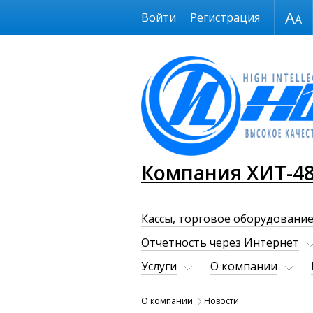
Размер шрифта
Войти
Регистрация
Компания ХИТ-4
Кассы, торговое оборудование
Отчетность через Интернет
Услуги
О компании
О компании
Новости