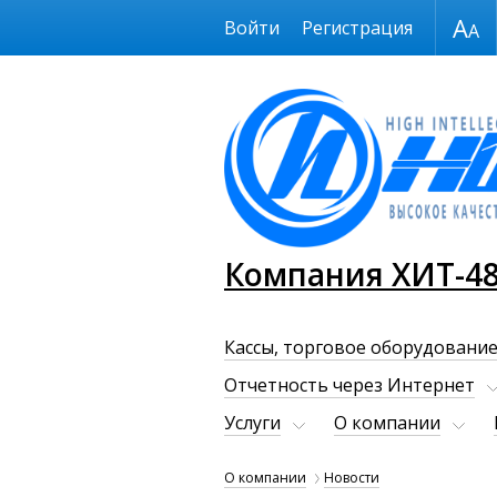
Размер шрифта
Войти
Регистрация
Компания ХИТ-4
Кассы, торговое оборудование
Отчетность через Интернет
Услуги
О компании
О компании
Новости