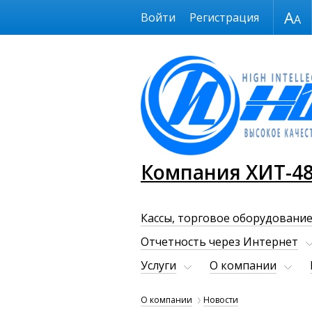
Размер шрифта
Войти
Регистрация
Компания ХИТ-4
Кассы, торговое оборудование
Отчетность через Интернет
Услуги
О компании
О компании
Новости