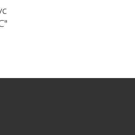
ус
С"