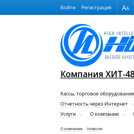
Размер шрифта
Войти
Регистрация
Компания ХИТ-4
Кассы, торговое оборудование
Отчетность через Интернет
Услуги
О компании
О компании
Новости