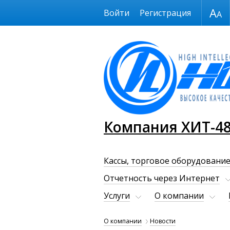
Размер шрифта
Войти
Регистрация
Компания ХИТ-4
Кассы, торговое оборудование
Отчетность через Интернет
Услуги
О компании
О компании
Новости