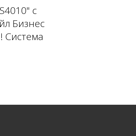
S4010" с
йл Бизнес
! Система