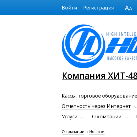
Размер шрифта
Войти
Регистрация
Компания ХИТ-4
Кассы, торговое оборудование
Отчетность через Интернет
Услуги
О компании
О компании
Новости