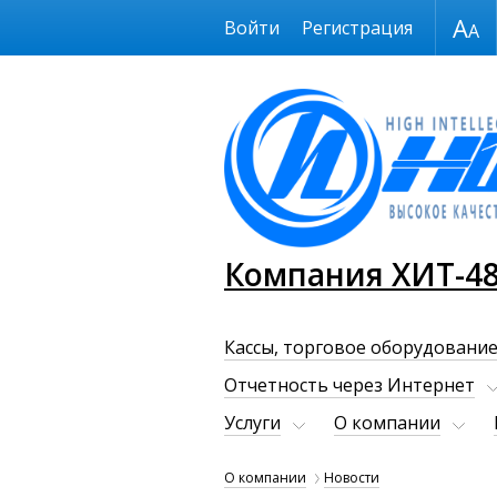
Размер шрифта
Войти
Регистрация
Компания ХИТ-4
Кассы, торговое оборудование
Отчетность через Интернет
Услуги
О компании
О компании
Новости