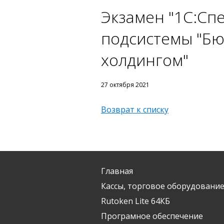
Экзамен "1С:Сп
подсистемы "Бю
холдингом"
27 октября 2021
Возврат к списку
Главная
Кассы, торговое оборудование
Rutoken Lite 64КБ
Програмное обеспечение