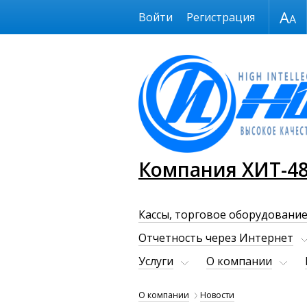
Размер шрифта
Войти
Регистрация
Компания ХИТ-4
Кассы, торговое оборудование
Отчетность через Интернет
Услуги
О компании
О компании
Новости