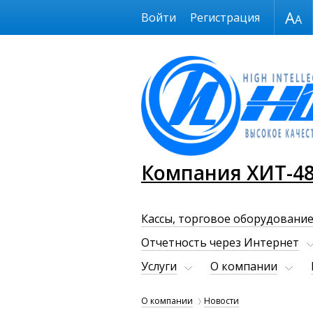
Размер шрифта
Войти
Регистрация
Компания ХИТ-4
Кассы, торговое оборудование
Отчетность через Интернет
Услуги
О компании
О компании
Новости