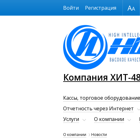
Размер шрифта
Войти
Регистрация
Компания ХИТ-4
Кассы, торговое оборудование
Отчетность через Интернет
Услуги
О компании
О компании
Новости