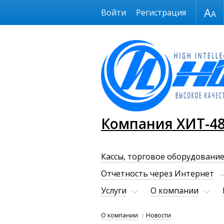
Размер шрифта
Войти
Регистрация
Компания ХИТ-4
Кассы, торговое оборудование
Отчетность через Интернет
Услуги
О компании
О компании
Новости