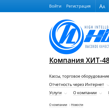
Размер шрифта
Войти
Регистрация
Компания ХИТ-4
Кассы, торговое оборудование
Отчетность через Интернет
Услуги
О компании
О компании
Новости